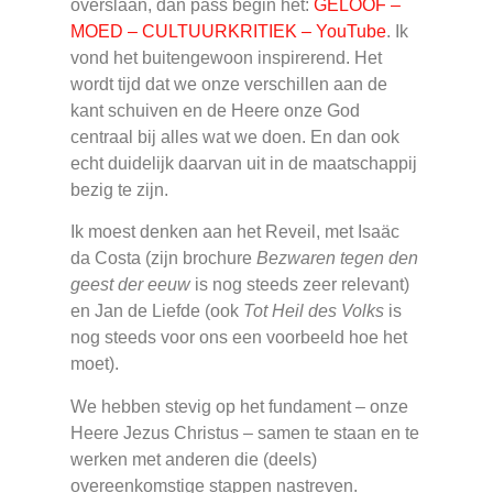
overslaan, dan pass begin het:
GELOOF –
MOED – CULTUURKRITIEK – YouTube
. Ik
vond het buitengewoon inspirerend. Het
wordt tijd dat we onze verschillen aan de
kant schuiven en de Heere onze God
centraal bij alles wat we doen. En dan ook
echt duidelijk daarvan uit in de maatschappij
bezig te zijn.
Ik moest denken aan het Reveil, met Isaäc
da Costa (zijn brochure
Bezwaren tegen den
geest der eeuw
is nog steeds zeer relevant)
en Jan de Liefde (ook
Tot Heil des Volks
is
nog steeds voor ons een voorbeeld hoe het
moet).
We hebben stevig op het fundament – onze
Heere Jezus Christus – samen te staan en te
werken met anderen die (deels)
overeenkomstige stappen nastreven.