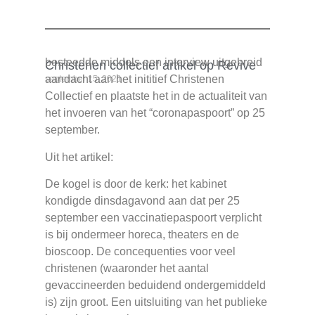
Het christelijk nieuwsplatform Revive.nl
besteedde middels een interview uitgebreid
Christenen collectief artikel op Revive
aandacht aan het inititief Christenen
september 15, 2021
Collectief en plaatste het in de actualiteit van
het invoeren van het “coronapaspoort” op 25
september.
Uit het artikel:
De kogel is door de kerk: het kabinet
kondigde dinsdagavond aan dat per 25
september een vaccinatiepaspoort verplicht
is bij ondermeer horeca, theaters en de
bioscoop. De concequenties voor veel
christenen (waaronder het aantal
gevaccineerden beduidend ondergemiddeld
is) zijn groot. Een uitsluiting van het publieke